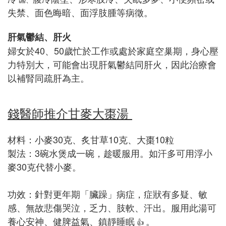
失禁、面色晦暗、面浮肢腫等病徵。
肝氣鬱結、肝火
婦女於40、50歲忙於工作或處於家庭空巢期，身心壓
力特別大，可能會出現肝氣鬱結同肝火，因此治療會
以補腎同疏肝為主。
錢醫師推介甘麥大棗湯
材料：小麥30克、炙甘草10克、大棗10粒
製法：3碗水煲成一碗，趁暖服用。如汗多可用浮小
麥30克代替小麥。
功效：針對更年期「臟躁」病症，症狀有多疑、敏
感、無故悲傷哭泣，乏力、肢軟、汗出。服用此湯可
養心安神、健脾益氣、鎮靜睡眠
。
👍