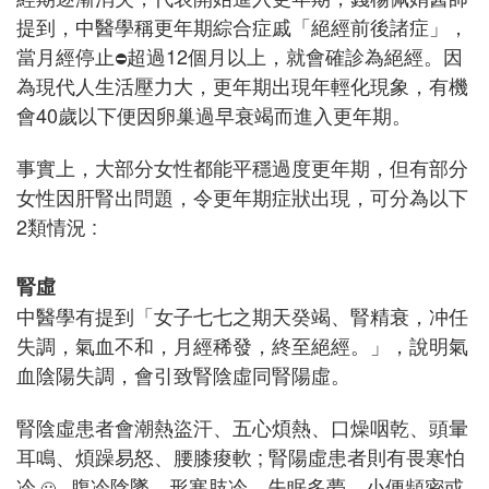
提到，中醫學稱更年期綜合症戚「絕經前後諸症」，
當月經停止
超過12個月以上，就會確診為絕經。因
⛔️
為現代人生活壓力大，更年期出現年輕化現象，有機
會40歲以下便因卵巢過早衰竭而進入更年期。
事實上，大部分女性都能平穩過度更年期，但有部分
女性因肝腎出問題，令更年期症狀出現，可分為以下
2類情況 :
腎虛
中醫學有提到「女子七七之期天癸竭、腎精衰，冲任
失調，氣血不和，月經稀發，終至絕經。」，說明氣
血陰陽失調，會引致腎陰虛同腎陽虛。
腎陰虛患者會潮熱盜汗、五心煩熱、口燥咽乾、頭暈
耳鳴、煩躁易怒、腰膝痠軟 ; 腎陽虛患者則有畏寒怕
冷
腹冷陰墜、形寒肢冷、失眠多夢、小便頻密或
🥶、