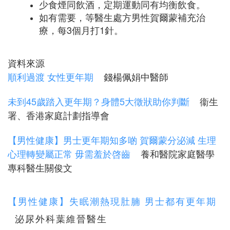
少食煙同飲酒，定期運動同有均衡飲食。
如有需要，等醫生處方男性賀爾蒙補充治
療，每3個月打1針。
資料來源
順利過渡 女性更年期
錢楊佩娟中醫師
未到45歲踏入更年期？身體5大徵狀助你判斷
衞生
署、香港家庭計劃指導會
【男性健康】男士更年期知多啲 賀爾蒙分泌減 生理
心理轉變屬正常 毋需羞於啓齒
養和醫院家庭醫學
專科醫生關俊文
【男性健康】失眠潮熱現肚腩 男士都有更年期
泌尿外科葉維晉醫生