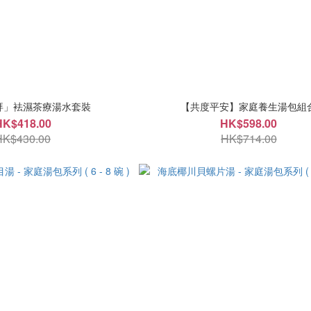
拜」袪濕茶療湯水套裝
【共度平安】家庭養生湯包組
HK$418.00
HK$598.00
HK$430.00
HK$714.00