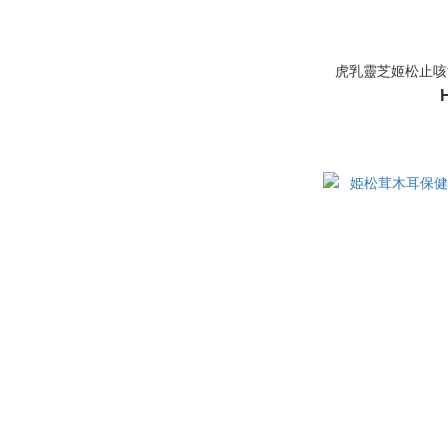
虎乳靈芝姬松止咳湯 -