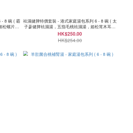
袪濕健脾特價套裝 - 港式家庭湯包系列 6 - 8 碗 ( 太
姬松螺片保
子蔘健脾袪濕湯，五指毛桃袪濕湯，姫松茸木耳保
健湯 )
HK$250.00
HK$254.00