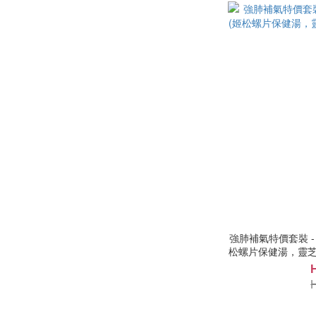
強肺補氣特價套裝 - 港式家庭湯包系列 6 - 8 碗 (姬
松螺片保健湯，靈芝