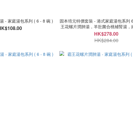
 家庭湯包系列 ( 6 - 8 碗 )
固本培元特價套裝 - 港式家庭湯包系列 6 - 8 碗 ( 霸
王花螺片潤肺湯，羊肚菌合桃補腎湯，
HK$108.00
健湯 )
HK$278.00
HK$284.00