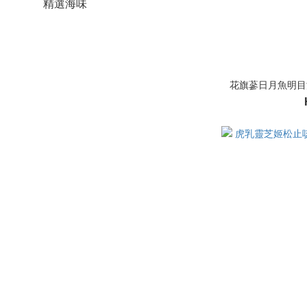
精選海味
花旗蔘日月魚明目湯 -