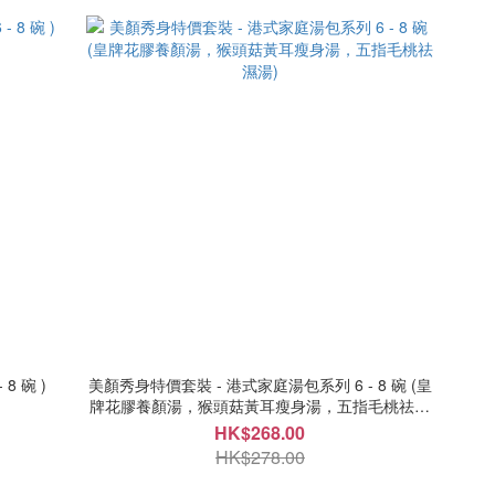
8 碗 )
美顏秀身特價套裝 - 港式家庭湯包系列 6 - 8 碗 (皇
牌花膠養顏湯，猴頭菇黃耳瘦身湯，五指毛桃祛濕
湯)
HK$268.00
HK$278.00