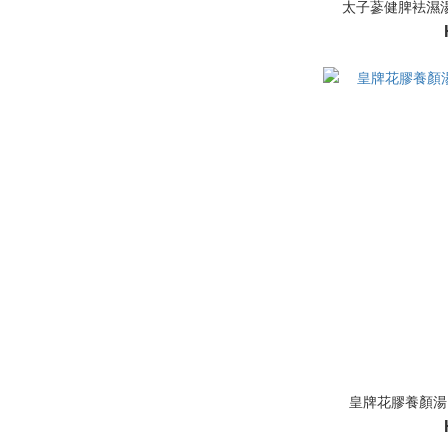
太子蔘健脾袪濕湯 - 
皇牌花膠養顏湯 - 