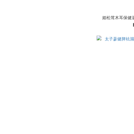
姫松茸木耳保健湯 - 