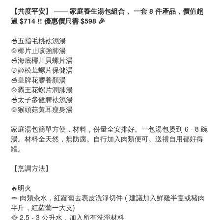
【共度平安】 —— 家庭養生湯包組合，
一套 8 件產品，價值超
過 $714 !! 優惠價只需 $598 🎉
🥣五指毛桃袪濕湯
🍲椰片止咳強肺湯
🥣海底椰川貝螺片湯
🍲姬松茸螺片保健湯
🥣皇牌花膠養顏湯
🍲霸王花螺片潤肺湯
🥣太子參健脾袪濕湯
🍲猴頭菇黃耳瘦身湯
家庭湯包簡單方便，材料，份量全安排好。一包湯包煲到 6 - 8 碗
湯。材料全天然，無防腐。自行加入肉類便可。送禮自用都好得
體。
【烹調方法】
🔥明火
🥕
肉類汆水，紅蘿蔔去表皮洗淨切件 ( 建議加入鮮雞半隻或豬肉
半斤，紅蘿蔔一大支)
🥘 2.5 - 3 公升水，加入所有洗淨材料