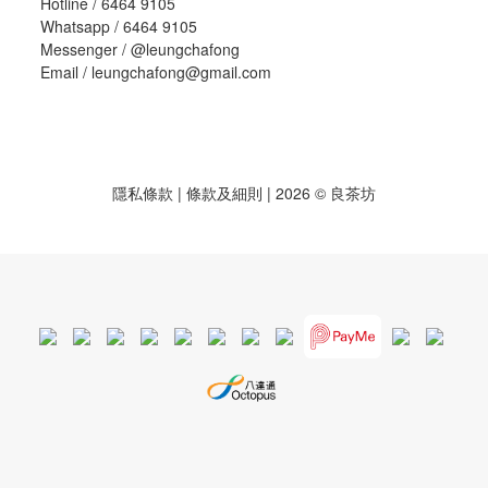
Hotline / 6464 9105
Whatsapp / 6464 9105
Messenger /
@leungchafong
Email / leungchafong@gmail.com
隱私條款
|
條款及細則
| 2026 © 良茶坊