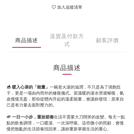
加入追蹤清單
送貨及付款方
商品描述
顧客評價
式
商品描述
🥣 暖入心扉的「能量」
一碗老火湯的滋潤，不只是為了填飽肚
子，更是一場由內而外的修復儀式。當溫暖的湯水滑過喉嚨，氣
血慢慢充盈，那份從體內升起的溫柔能量，會讓妳發現：原來自
己是有力量去面對壓力的。
🌱 一日一小步，重拾節奏
生活不需要大刀闊斧的改變。每天一點
點的飲食調理，一口暖湯、一次深呼吸。這些微小的照顧，會慢
慢把散亂的生活節奏找回來，讓妳重新掌握生活的重心。