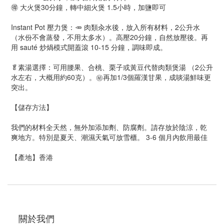
🉐 大火煲30分鐘，轉中細火煲 1.5小時，加鹽即可
Instant Pot 壓力煲：🥕 肉類汆水後，放入所有材料，2公升水
（水份不會蒸發，不用太多水）。高壓20分鐘，自然放壓後。再
用 sauté 炒煱模式開蓋滾 10-15 分鐘，調味即成。
🥬素湯選擇：可用腰果、合桃、栗子或黃豆代替肉類煲湯 （2公升
水左右，大概用約60克）。㊙️再加1/3個羅漢甘果，成啖湯鮮味更
突出。
【儲存方法】
我們的材料全天然，無外加添加劑、防腐劑。請存放於陰涼，乾
爽地方。特別是夏天、潮濕天氣可放雪櫃。 3-6 個月內飲用最佳
【產地】香港
關於我們