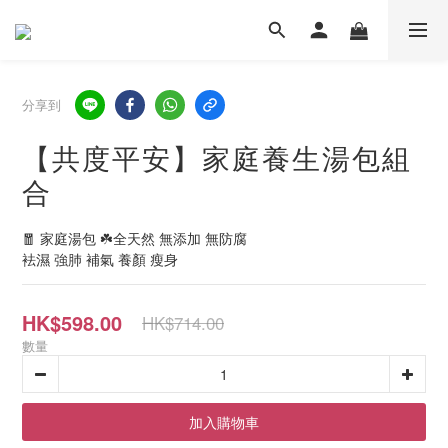
分享到
【共度平安】家庭養生湯包組
合
🧧 家庭湯包 ☘️全天然 無添加 無防腐
袪濕 強肺 補氣 養顏 瘦身
HK$598.00
HK$714.00
數量
加入購物車