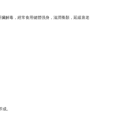
肝臟解毒，經常食用健體强身，滋潤養顏，延緩衰老
味即成。