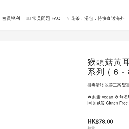
會員福利
🙋‍♀️ 常見問題 FAQ
⭐️ 花茶．湯包．特快直送海外
猴頭菇黃耳
系列 ( 6 - 
排毒清脂 改善三高 豐
☘️ 純素 Vegan 🚫 無添加
🆓 無麩質 Gluten Free
HK$78.00
數量