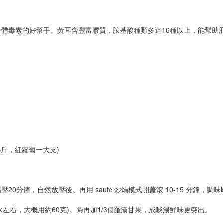
體毒素的好幫手。黃耳含豐富膠質，胺基酸種類多達16種以上，能幫助
半斤，紅蘿蔔一大支)
。高壓20分鐘，自然放壓後。再用 sauté 炒煱模式開蓋滾 10-15 分鐘，調
左右，大概用約60克)。㊙️再加1/3個羅漢甘果，成啖湯鮮味更突出。