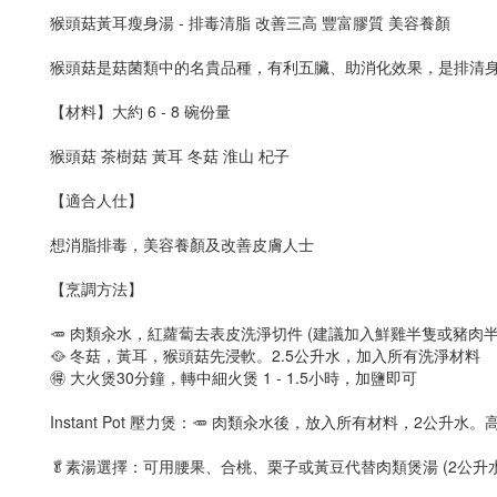
猴頭菇黃耳瘦身湯 - 排毒清脂 改善三高 豐富膠質 美容養顏
猴頭菇是菇菌類中的名貴品種，有利五臟、助消化效果，是排清身
【材料】大約 6 - 8 碗份量
猴頭菇 茶樹菇 黃耳 冬菇 淮山 杞子
【適合人仕】
想消脂排毒，美容養顏及改善皮膚人士
【烹調方法】
🥕 肉類汆水，紅蘿蔔去表皮洗淨切件 (建議加入鮮雞半隻或豬肉
🥘 冬菇，黃耳，猴頭菇先浸軟。2.5公升水，加入所有洗淨材料
🉐 大火煲30分鐘，轉中細火煲 1 - 1.5小時，加鹽即可
Instant Pot 壓力煲：🥕 肉類汆水後，放入所有材料，2公升水
🥬素湯選擇：可用腰果、合桃、栗子或黃豆代替肉類煲湯 (2公升水