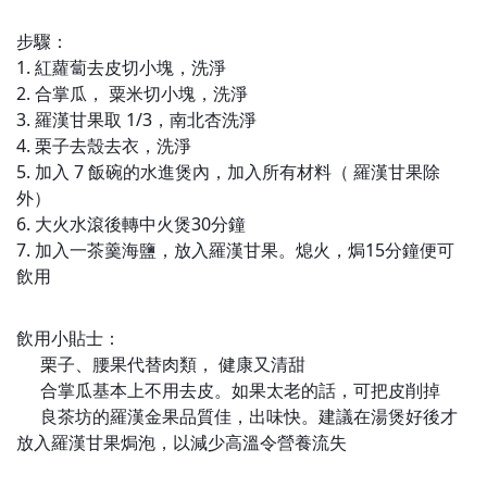
步驟：
1. 紅蘿蔔去皮切小塊，洗淨
2. 合掌瓜， 粟米切小塊，洗淨
3. 羅漢甘果取 1/3，南北杏洗淨
4. 栗子去殼去衣，洗淨
5. 加入 7 飯碗的水進煲內，加入所有材料（ 羅漢甘果除
外）
6. 大火水滾後轉中火煲30分鐘
7. 加入一茶羹海鹽，放入羅漢甘果。熄火，焗15分鐘便可
飲用
飲用小貼士：
栗子、腰果代替肉類， 健康又清甜
⭐
合掌瓜基本上不用去皮。如果太老的話，可把皮削掉
⭐
良茶坊的羅漢金果品質佳，出味快。建議在湯煲好後才
⭐
放入羅漢甘果焗泡，以減少高溫令營養流失