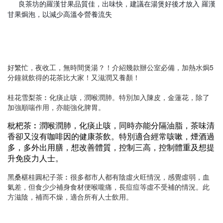
良茶坊的羅漢甘果品質佳，出味快，建議在湯煲好後才放入 羅漢
✨
甘果焗泡，以減少高溫令營養流失
好繁忙，夜收工，無時間煲湯？！介紹幾款辦公室必備，加熱水焗5
分鐘就飲得的花茶比大家！又滋潤又養顏！
桂花雪梨茶︰化痰止咳，潤喉潤肺。特別加入陳皮，金蓮花，除了
加強順喘作用，亦能強化脾胃。
枇杷茶︰潤喉潤肺，化痰止咳，同時亦能分隔油脂，茶味清
香卻又沒有咖啡因的健康茶飲。特別適合經常咳嗽，煙酒過
多，多外出用膳，想改善體質，控制三高，控制體重及想提
升免疫力人士。
黑桑椹桂圓杞子茶︰很多都市人都有陰虛火旺情況，感覺虛弱，血
氣差，但食少少補身食材便喉嚨痛，長痘痘等虛不受補的情況。此
方滋陰，補而不燥，適合所有人士飲用。