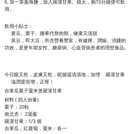
6. 加一茶羹海鹽，放入羅漢甘果。熄火，焗15分鐘便可飲
用。
飲用小貼士：
黄豆、栗子、腰果代替肉類，健康又清甜
🌸
黃豆，即大豆，所含營養豐富，有健脾、潤燥、消腫的
💫
功效，是更年期女性、糖尿病、心血管病患者的理想食品。
今日眼又乾，皮膚又乾，呢個湯清清地，加埋
羅漢甘果
🍏
滋潤度倍增，正呀！
🍏
合掌瓜栗子粟米煲羅漢甘果
材料 ( 四人份量)
栗子：20粒
南北杏： 2湯羹
羅漢甘果：1/3 個
合掌瓜，紅蘿蔔，粟米：各一