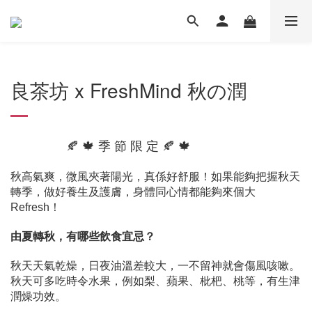
良茶坊 x FreshMind 秋の潤
季 節 限 定 🍂 🍁
🍂 🍁
秋高氣爽，微風夾著陽光，真係好舒服！如果能夠把握秋天
轉季，做好養生及護膚，身體同心情都能夠來個大
Refresh！
由夏轉秋，有哪些飲食宜忌？
秋天天氣乾燥，日夜油溫差較大，一不留神就會傷風咳嗽。
秋天可多吃時令水果，例如梨、蘋果、枇杷、桃等，有生津
潤燥功效。