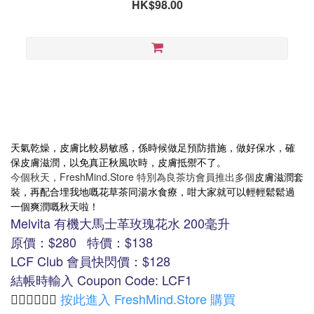
HK$98.00
天氣乾燥，皮膚比較易敏感，係時候做足預防措施，做好保水，確
保皮膚滋潤，以免真正秋風吹時，皮膚抵禦不了。
今個秋天，FreshMind.Store 特別為良茶坊會員推出多個
皮膚滋潤套
裝，再配合埋我地嘅花草茶同湯水食療，咁大家就可以輕輕鬆鬆過
一個爽潤嘅秋天啦！
Melvita 有機大馬士革玫瑰花水 200毫升
原價：$280 特價：$138
LCF Club 會員快閃價：$128
結帳時輸入 Coupon Code: LCF1
按此進入 FreshMind.Store 購買
👉🏻👉🏻
👉🏻