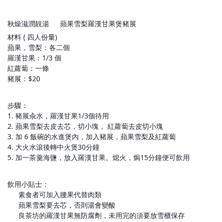
秋燥滋潤靚湯
蘋果雪梨羅漢甘果煲豬展
🍎
🍐
材料 ( 四人份量)
蘋果，雪梨：各二個
羅漢甘果：1/3 個
紅蘿蔔：一條
豬展：$20
步驟：
1. 豬展汆水，羅漢甘果1/3個待用
2. 蘋果雪梨去皮去芯，切小塊， 紅蘿蔔去皮切小塊
3. 加 6 飯碗的水進煲內，加入豬展，蘋果雪梨及紅蘿蔔
4. 大火水滾後轉中火煲30分鐘
5. 加一茶羹海鹽，放入羅漢甘果。熄火，焗15分鐘便可飲用
飲用小貼士：
素食者可加入腰果代替肉類
✨
蘋果雪梨要去芯，否則湯會變酸
✨
良茶坊的羅漢甘果無防腐劑，未用完的須要放雪櫃保存
✨