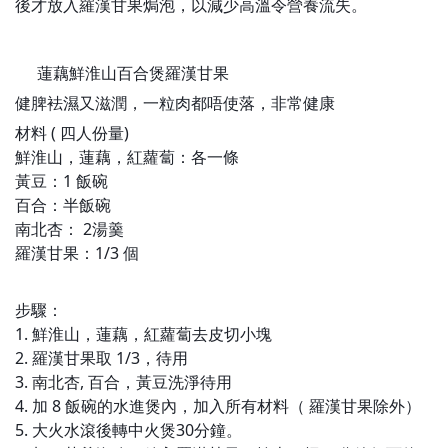
後才放入羅漢甘果焗泡，以減少高溫令營養流失。
🍏
TIPA
蓮藕鮮淮山百合煲羅漢甘果
🥣
🍏
健脾袪濕又滋潤，一粒肉都唔使落，非常健康
材料 ( 四人份量)
鮮淮山，蓮藕，紅蘿蔔：各一條
黃豆：1 飯碗
百合：半飯碗
南北杏： 2湯羹
羅漢甘果：1/3 個
步驟：
1. 鮮淮山，蓮藕，紅蘿蔔去皮切小塊
2. 羅漢甘果取 1/3，待用
3. 南北杏, 百合，黃豆洗淨待用
4. 加 8 飯碗的水進煲內，加入所有材料（ 羅漢甘果除外）
5. 大火水滾後轉中火煲30分鐘。