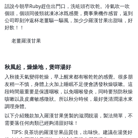
話說今朝早Ruby趕住出門口，洗咗頭冇吹乾。冷氣吹一吹
個頭，個頭同後頸就凍冰冰既感覺，費事乘機作感冒，返到
公司即刻沖返杯老薑驅一驅風，加少少羅漢甘果出甜味，好
好飲！！
老薑羅漢甘果
💞
💞
秋風起，燥
燥地，
煲咩湯好
❓
❓
入秋後天氣變得乾燥，早上醒來都有喉乾乾的感覺。很多朋
友稍一不慎，身體上火加上睡眠不足便會誘發秋燥咳嗽。這
段時間最重要是保護咽喉，以免咽喉發炎，同時要預防秋燥
咳嗽以及皮膚敏感徵狀。所以秋分時候，最好煲清潤湯水來
調理身體。
以下介紹幾款加入羅漢甘果煲製的滋潤靚湯，製法簡單，不
需要落任何肉類已經夠清甜好味！
TIPS: 良茶坊的羅漢
甘
果品質佳，出味快。建議在湯煲好
TT