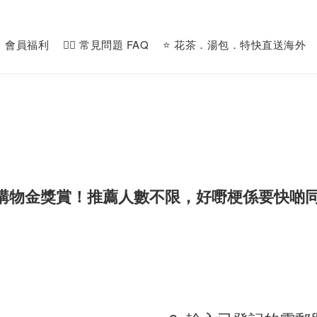
會員福利
🙋‍♀️ 常見問題 FAQ
⭐️ 花茶．湯包．特快直送海外
0購物金獎賞！推薦人數不限，好嘢梗係要快啲