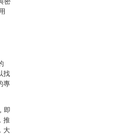
與密
用
的
以找
的專
，即
，推
，大