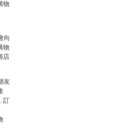
購物
會向
購物
商店
朋友
後
，訂
物