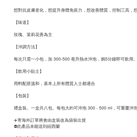
想對抗皮膚老化，想提升身體免疫力，想改善體質，控制三高，
【味道】
玫瑰、茉莉花香為主
【沖調方法】
每次只需一小包，加 300-500 亳升熱水沖泡，焗5分鐘即可飲
【飲用小貼士】
用料配搭溫和，基本上所有體質人士都適合
【包裝】
禮盒裝。一盒共八包。每包大約可沖泡 300 - 500 ml，可重覆沖
✈️寄海外訂單將會由盒裝改為袋裝出貨
⛔此產品未能送到紐西蘭