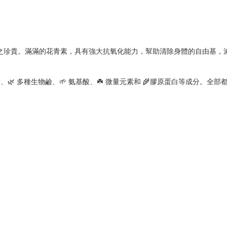
之珍貴。滿滿的花青素，具有強大抗氧化能力，幫助清除身體的自由基，減
、🌿 多種生物鹼、🌱 氨基酸、☘️ 微量元素和 🌾膠原蛋白等成分