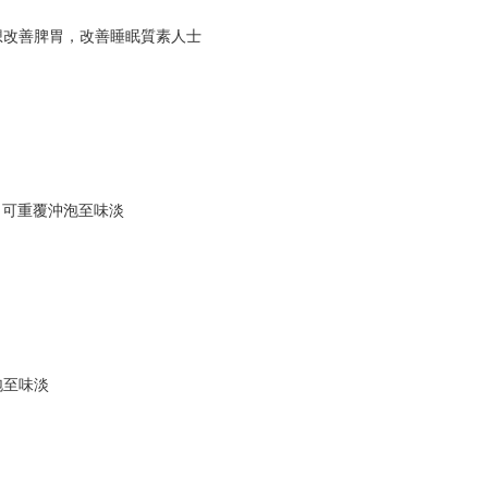
想改善脾胃，改善睡眠質素人士
用。可重覆沖泡至味淡
泡至味淡