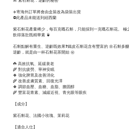
🌺 紫石斛花．逆齡的秘密
✈️寄海外訂單將會由盒裝改為袋裝出貨
⛔此產品未能送到紐西蘭
紫石斛花產量稀少，每百克嘅石斛，只能採到一克嘅石斛花。 極
飲得落肚既精華素 🍵
石斛點解有重生、逆齡既效果❓鐵皮石斛花含有豐富的 🌼石斛多醣
逆齡，就是由一杯石斛花茶開始 ㊙️
☘️ 高效抗氧、延緩衰老
🌾 對抗疲勞、寧神安眠
🍀 強化脾胃及改善消化
🌾 改善皮膚質素、回復光澤
🍀 調節血壓、血糖、血脂、膽固醇
🌾 豐富花青素、減緩近視、青光眼等眼疾
【成分】
紫石斛花、法國小玫瑰、茉莉花
【適合人仕】