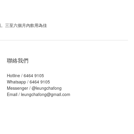
櫃。三至六個月內飲用為佳
聯絡我們
Hotline / 6464 9105
Whatsapp / 6464 9105
Messenger /
@leungchafong
Email / leungchafong@gmail.com