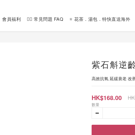
會員福利
🙋‍♀️ 常見問題 FAQ
⭐️ 花茶．湯包．特快直送海外
紫石斛逆
高效抗氧 延緩衰老 改
HK$168.00
HK
數量