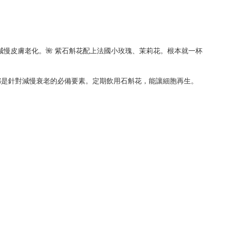
慢皮膚老化。🌺 紫石斛花配上法國小玫瑰、茉莉花。根本就一杯
。全部都是針對減慢衰老的必備要素。定期飲用石斛花，能讓細胞再生。