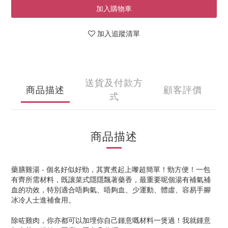
加入購物車
加入追蹤清單
送貨及付款方
商品描述
顧客評價
式
商品描述
藥膳雞湯 - 個名好似好勁，其實煮起上嚟超簡單！勁方便！一包
有齊所需材料
，既讓菜式隱隱飄著藥香，最重要呢個湯有補氣補
血的功效，特別適合唔夠氣、唔夠血、少運動、體虛、容易手腳
冰冷人士進補食用。
除咗雞肉，你亦都可以加埋你自己鍾意嘅材料一煲過！我就鍾意