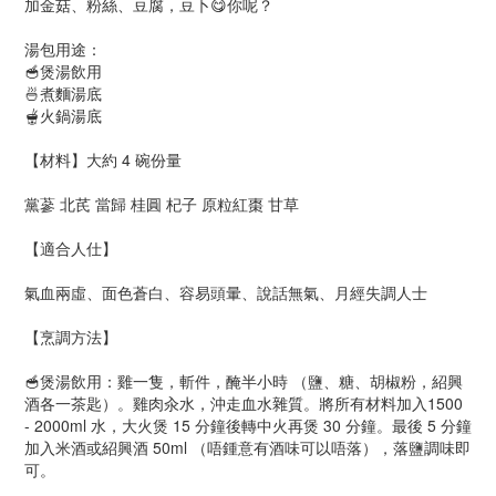
加金菇、粉絲、豆腐，豆卜😋你呢？
湯包用途：
🥣煲湯飲用
🍜煮麵湯底
🫕火鍋湯底
【材料】大約 4 碗份量
黨蔘 北芪 當歸 桂圓 杞子 原粒紅棗 甘草
【適合人仕】
氣血兩虛、面色蒼白、容易頭暈、說話無氣、月經失調人士
【烹調方法】
🥣煲湯飲用：雞一隻，斬件，醃半小時 （鹽、糖、胡椒粉，紹興
酒各一茶匙）。雞肉汆水，沖走血水雜質。將所有材料加入1500
- 2000ml 水，大火煲 15 分鐘後轉中火再煲 30 分鐘。最後 5 分鐘
加入米酒或紹興酒 50ml （唔鍾意有酒味可以唔落），落鹽調味即
可。