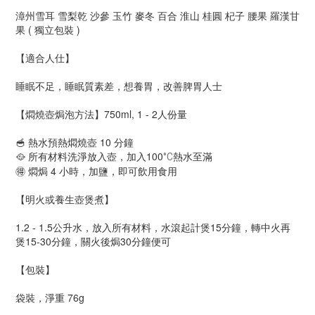
漳州雪耳 雪梨乾 沙參 玉竹 麥冬 百合 淮山 桂圓 杞子 腰果 羅漢甘
果 ( 獨立包裝 )
【適合人仕】
睡眠不足，睡眠質素差，想養胃，改善脾胃人士
【燜燒壺焗泡方法】750ml, 1 - 2人份量
🥣 熱水預熱燜燒壺 10 分鐘
🥘 所有材料洗淨放入壺，加入100
熱水至滿
°C
🉐 燜焗 4 小時，加鹽，即可飲用食用
【明火或養生壺煲煮】
1.2 - 1.5公升水，放入所有材料，水滾起計煲15分鐘，轉中火再
煲15-30分鐘，關火後焗30分鐘便可
【包裝】
袋裝，淨重 76g