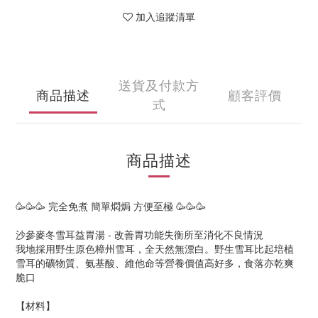
加入追蹤清單
送貨及付款方
商品描述
顧客評價
式
商品描述
🥳🥳🥳 完全免煮 簡單燜焗 方便至極 🥳🥳🥳
沙參麥冬雪耳益胃湯 - 改善胃功能失衡所至消化不良情況
我地採用野生原色樟州雪耳，全天然無漂白。野生雪耳比起培植
雪耳的礦物質、氨基酸、維他命等營養價值高好多，食落亦乾爽
脆口
【材料】