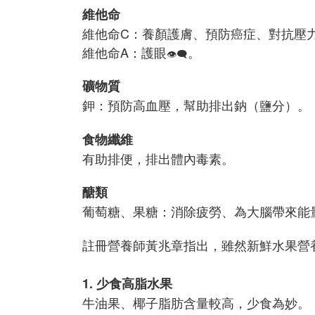
維他命
維他命C：養顏護膚、預防癌症、對抗壓
維他命A：護眼
。
👁‍🗨
礦物質
鉀：預防高血壓，幫助排出鈉（鹽分）。
食物纖維
有助排便，排出體內毒素。
醣類
葡萄糖、果糖：消除疲勞、為大腦帶來能
註冊營養師黃兆章指出，雖然新鮮水果營養
1. 少食高脂水果
牛油果、椰子脂肪含量較高，少食為妙。