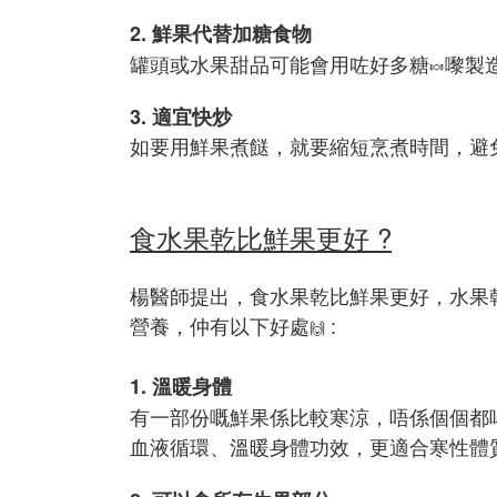
2. 鮮果代替加糖食物
罐頭或水果甜品可能會用咗好多糖
嚟製
🍬
3. 適宜快炒
如要用鮮果煮餸，就要縮短烹煮時間，避
食水果乾比鮮果更好 ?
楊醫師提出，食水果乾比鮮果更好，水果
營養，仲有以下好處
:
🙌
1. 溫暖身體
有一部份嘅鮮果係比較寒涼，唔係個個都
血液循環、溫暖身體功效，更適合寒性體