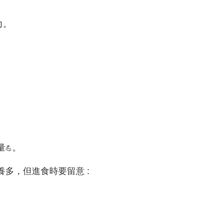
力。
量
。
💪
多，但進食時要留意 :