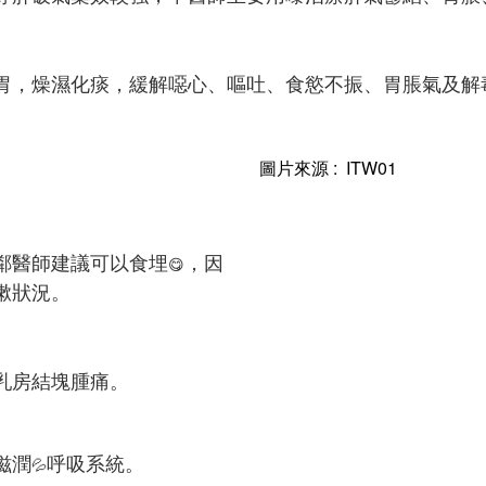
胃，燥濕化痰，緩解噁心、嘔吐、食慾不振、胃脹氣及解
圖片來源 : ITW01
鄰醫師建議可以食埋
，因
😋
嗽狀況。
乳房結塊腫痛。
滋潤
呼吸系統。
💦