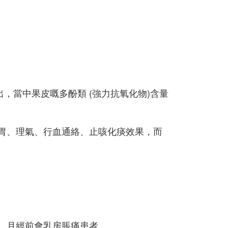
，當中果皮嘅多酚類 (強力抗氧化物)含量
胃、理氣、行血通絡、止咳化痰效果，而
、月經前會乳房脹痛患者。