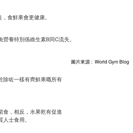
造，食鮮果會更健康。
免營養特別係維生素B同C流失。
圖片來源 : World Gym Blog
乾除咗一樣有齊鮮果嘅所有
啱食，相反，水果乾有促進
質人士食用。