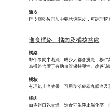
陳皮
橙皮曬乾後再加中藥就係陳皮，可調理脾
進食橘絡、橘肉及橘核益處
橘絡
即係果肉中嘅絲，唔少人都會挑走，楊仁
為橘絡含蘆丁有助血管保持彈性、改善咳
橘核
有理氣止痛效果，可用嚟治療睪丸腫痛及
橘肉
如覺得口乾舌燥，進食可生津止渴化痰，