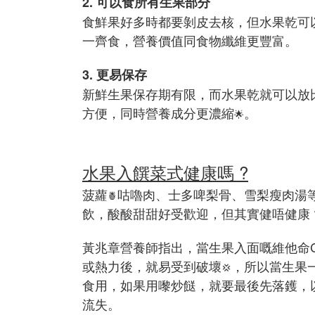
2. 可以食所有生果部分
食鮮果好多時都要剝皮去核，但水果乾可
一齊食，營養價值同食物纖維更豐富。
3. 更易保存
新鮮生果保存期有限，而水果乾就可以放
方便，同時營養成分更濃縮
。
🌟
水果入饌菜式健康嗎 ?
菠蘿
咕嚕肉、士多啤梨骨、雪梨瘦肉湯
🍍
飲，酸酸甜甜好受歡迎，但其實健唔健康 
黃兆章營養師指出，當生果入面嘅維他命
或熱力後，就易受到破壞
，所以當生果
💢
食用，如果用嚟炒餸，就要最後先落鑊，
流失。