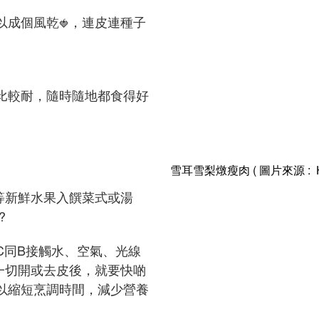
以成個風乾
，連皮連種子
🍓
比較耐，隨時隨地都食得好
雪耳雪梨燉瘦肉 ( 圖片來源 : HK
等新鮮水果入饌菜式或湯
?
C同B接觸水、空氣、光線
一切開或去皮後，就要快啲
以縮短烹調時間，減少營養