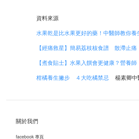
資料來源
水果乾是比水果更好的藥！中醫師教你養
【經痛救星】簡易荔枝核食譜 散滯止痛
【煮食貼士】水果入饌會更健康？營養師
柑橘養生撇步 ４大吃橘禁忌
楊素卿中
關於我們
facebook 專頁