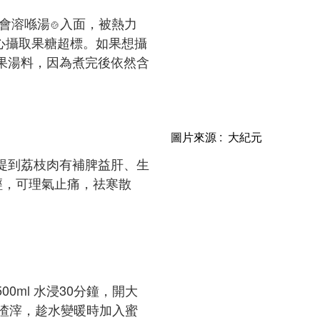
命會溶喺湯
入面，被熱力
🍲
小心攝取果糖超標。如果想攝
果湯料，因為煮完後依然含
圖片來源 : 大紀元
提到荔枝肉有補脾益肝、生
肝經，可理氣止痛，祛寒散
0ml 水浸30分鐘，開大
去渣滓，趁水變暖時加入蜜