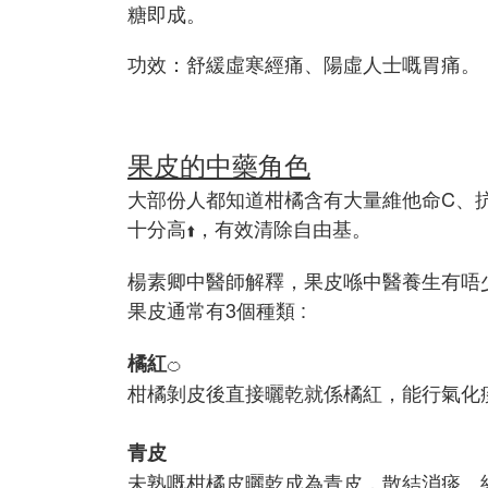
糖即成。
功效：舒緩虛寒經痛、陽虛人士嘅胃痛。
果皮的中藥角色
大部份人都知道柑橘含有大量維他命C、抗
十分高
，有效清除自由基。
⬆️
楊素卿中醫師解釋，果皮喺中醫養生有唔
果皮通常有3個種類 :
橘紅
🍊
柑橘剝皮後直接曬乾就係橘紅，能行氣化
青皮
未熟嘅柑橘皮曬乾成為青皮，散結消痰、