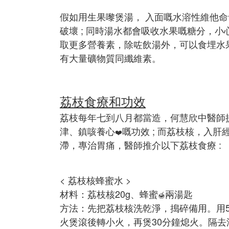
假如用生果嚟煲湯， 入面嘅水溶性維他
破壞 ; 同時湯水都會吸收水果嘅糖分，
取更多營養素，除咗飲湯外，可以食埋水
有大量礦物質同纖維素。
荔枝食療和功效
荔枝每年七到八月都當造，何慧欣中醫師
津、鎮咳養心
嘅功效 ; 而荔枝核，入
❤️
滯，專治胃痛，醫師推介以下荔枝食療 :
< 荔枝核蜂蜜水 >
材料：荔枝核20g、蜂蜜
兩湯匙
🍯
方法：先把荔枝核洗乾淨，搗碎備用。用50
火煲滾後轉小火，再煲30分鐘熄火。隔