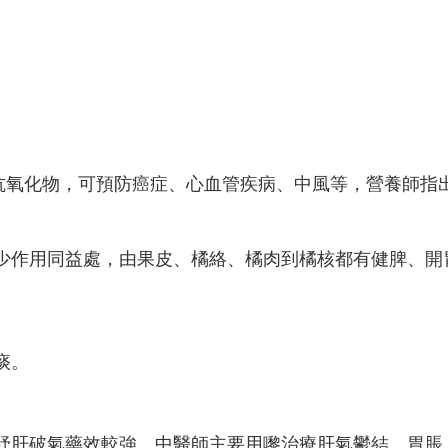
氧化物，可預防癌症、心血管疾病、中風等，營養師指出
少作用同益處，由果皮、橘絡、橘肉到橘核都有健脾、開
痰。
紓肝破氣藥效較強，中醫師主要用嚟治療肝氣鬱結、胃脹