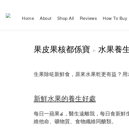
Home
About
Shop All
Reviews
How To Buy
果皮果核都係寶
水果養
✨
生果除咗新鮮食，原來水果乾更有益 ? 用
新鮮水果的養生好處
每日一蘋果
，醫生遠離我，每日食新鮮
🍎
維他命、礦物質、食物纖維同醣類。