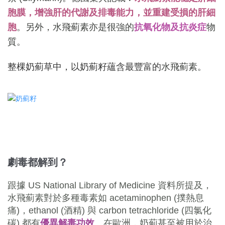
胞膜，增強肝的代謝及
排毒
能力，並重建受損的肝細
胞
。另外，水飛薊素亦是很強的
抗氧化物及抗炎症
物
質。
整棵奶薊草中，以奶薊籽蘊含最豐富的
水飛薊素。
劇毒都解到？
跟據 US National Library of Medicine 資料所提及，
水飛薊素對於多種毒素如 acetaminophen (撲熱息
痛)，ethanol (酒精) 與 carbon tetrachloride (四氯化
碳) 都有
優異解毒功效
。在歐洲，奶薊甚至被用於治