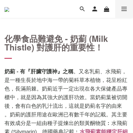
化學食品難避免 -
奶薊 (Milk
Thistle) 對
護肝的重要性！
奶薊 - 有『肝臟守護神』之稱
。又名乳薊、水飛薊，
是一種生長於地中海一帶的菊科草本植物，花呈粉紅
色，長滿荊棘。奶薊近乎一定出現在各大保健產品專
櫃中，就是因為其強大的護肝功效。當奶薊
葉被切開
後，會有白色的乳汁流出，這就是
奶薊名字的由來
。奶薊的護肝用途在歐洲已有數千年的記載。其主要
有效成分是一組由種子提煉出的類黃酮物質︰水飛薊
素 (Silymarin)
。德國藥典記載︰
水飛薊素能穩定肝細