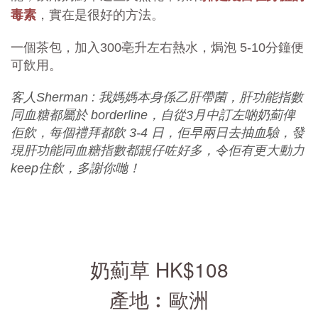
毒素
，實在是很好的方法。
一個茶包，加入300亳升左右熱水，焗泡 5-10分鐘便
可飲用。
客人Sherman : 我媽媽本身係乙肝帶菌，肝功能指數
同血糖都屬於 borderline，自從3月中訂左啲奶薊俾
佢飲，每個禮拜都飲 3-4 日，佢早兩日去抽血驗，發
現肝功能同血糖指數都靚仔咗好多，令佢有更大動力
keep住飲，多謝你哋！
奶薊草 HK$108
產地︰歐洲