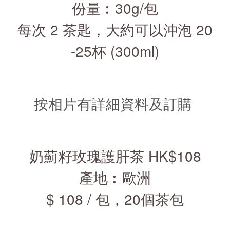
份量︰30g/包
每次 2 茶匙，大約可以沖泡 20
-25杯 (300ml)
按相片有詳細資料及訂購
奶薊籽玫瑰護肝茶 HK$108
產地︰歐洲
$ 108 / 包，20個茶包