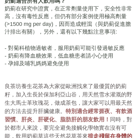
奶薊適合所有人飲用嗎？
奶薊在研究中證實，在正常劑量使用下，安全性非常
高，沒有毒性反應，但仍有部分案例使用極高劑量
(>1500 mg per day)，因而造成輕瀉（與奶薊促進膽
汁排出有關），另外，還有以下幾點注意事項:
- 對菊科植物過敏者，服用奶薊可能引發過敏反應
- 奶薊有降血糖效果，低血糖患者請小心使用
- 孕婦及哺乳媽媽避免使用
良茶坊養生花茶為大家從歐洲找來了最優質的奶薊
籽，加入生長於保加利亞山谷，用天然雪水灌溉的野
生大馬士革玫瑰花，做成茶包，讓大家可以用最天然
的方法去提升肝臟健康。
特別適合經常捱夜、
有飲酒
習慣
、肝炎、肝硬化、脂肪肝的朋友飲用！
同時，對
於都市人來說，要完全避免接觸化學物實在沒有可
能，飲用奶薊草這些天然花草茶來
排走殘留在身體的