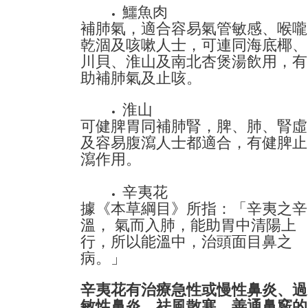
鱷魚肉
補肺氣，適合容易氣管敏感、喉嚨
乾涸及咳嗽人士，可連同海底椰、
川貝、淮山及南北杏煲湯飲用，有
助補肺氣及止咳。
淮山
可健脾胃同補肺腎，脾、肺、腎虛
及容易腹瀉人士都適合，有健脾止
瀉作用。
辛夷花
據《本草綱目》所指：「辛夷之辛
溫， 氣而入肺，能助胃中清陽上
行，所以能溫中，治頭面目鼻之
病。」
辛夷花有治療急性或慢性鼻炎、過
敏性鼻炎，祛風散寒，善通鼻竅的