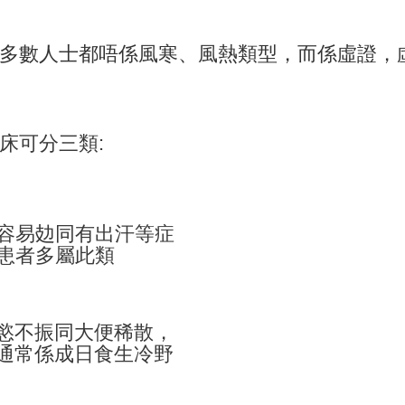
多數人士都唔係風寒、風熱類型，而係虛證，
床可分三類:
容易攰同有出汗等症
患者多屬此類
慾不振同大便稀散，
通常係成日食生冷野