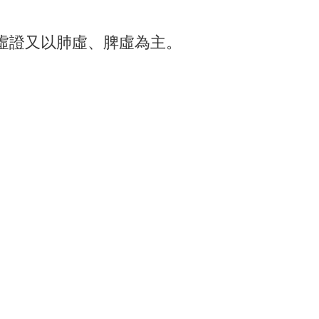
虛證又以肺虛、脾虛為主。