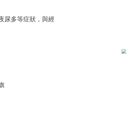
夜尿多等症狀，與經
旗