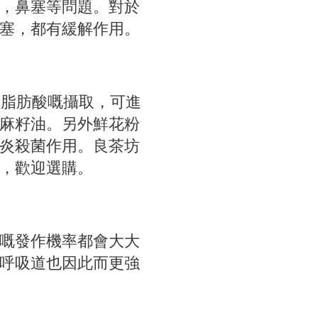
，鼻塞等問題。對於
塞，都有緩解作用。
-3脂肪酸嘅攝取，可進
麻籽油。另外鮮花粉
炎殺菌作用。良茶坊
，歡迎選購。
嘅發作機率都會大大
呼吸道也因此而更強