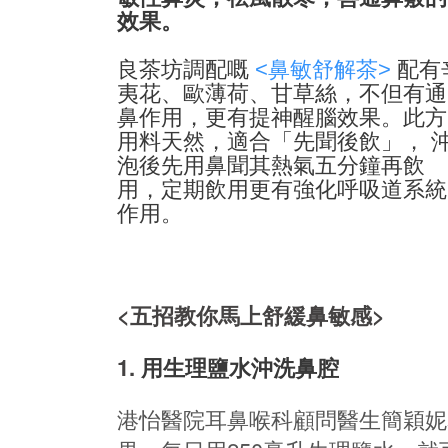
效果。
良茶坊調配嘅
<鼻敏舒解茶>
配有
夷花、歐薄荷、甘草絲，不但有通
鼻作用，更有提神醒腦效果。此方
用料天然，適合「先聞後飲」， 
泡後先用鼻聞其熱氣五分鐘再飲
用，定期飲用更有強化呼吸道系統
作用。
<五招教你馬上舒緩鼻敏感>
1.
用生理鹽水沖洗鼻腔
港怡醫院耳鼻喉科顧問醫生簡穎妮