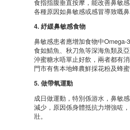
食指指腹垂直按摩，能改善鼻敏感
各種原因如鼻敏感或感冒導致嘅鼻
4. 紓緩鼻敏感食物
鼻敏感患者應增加食物中Omega
食如鯖魚、秋刀魚等深海魚類及亞
沖蜜糖水唔單止好飲，兩者都有消
門市有售本地蜂農鮮採花粉及蜂蜜
5. 做帶氧運動
成日做運動，特別係游水，鼻敏感
減少，原因係身體抵抗力增強咗，
壯。