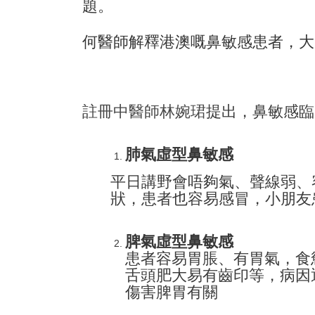
題。
何醫師解釋港澳嘅鼻敏感患者，大
註冊中醫師林婉珺
提出，鼻敏感臨
肺氣虛型鼻敏感
平日講野會唔夠氣、聲線弱、
狀，患者也容易感冒，小朋友
脾氣虛型鼻敏感
患者容易胃脹、有胃氣，食
舌頭肥大易有齒印等，病因
傷害脾胃有關