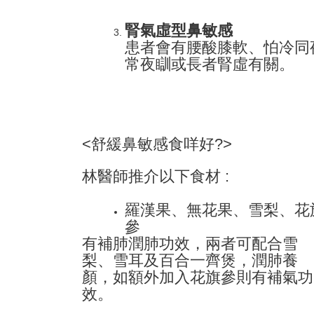
腎氣虛型鼻敏感
患者會有腰酸膝軟、怕冷同
常夜瞓或長者腎虛有關。
<舒緩鼻敏感食咩好?>
林醫師推介以下食材 :
羅漢果、無花果、雪梨、花
參
有補肺潤肺功效，兩者可配合雪
梨、雪耳及百合一齊煲，潤肺養
顏，如額外加入花旗參則有補氣功
效。