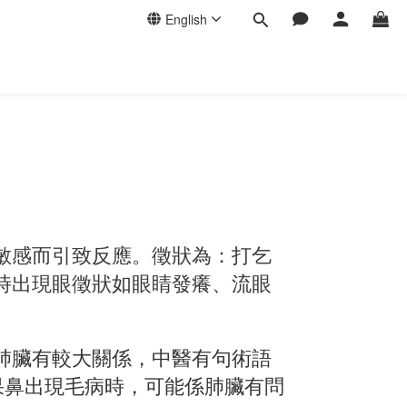
English
敏感而引致反應。徵狀為：打乞
時出現眼徵狀如眼睛發癢、流眼
肺臟有較大關係，中醫有句術語
果鼻出現毛病時，可能係肺臟有問