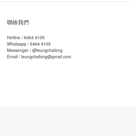
聯絡我們
Hotline / 6464 9105
Whatsapp / 6464 9105
Messenger /
@leungchafong
Email / leungchafong@gmail.com