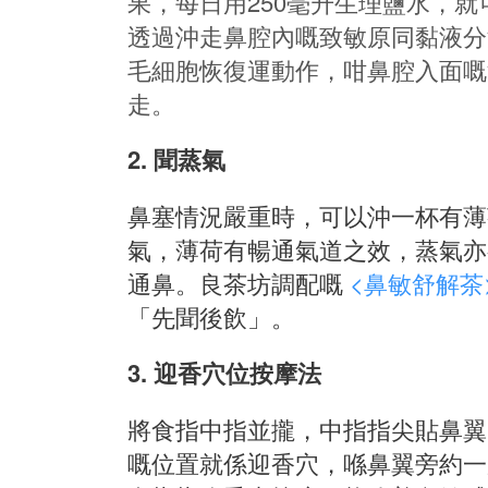
果，每日用250毫升生理鹽水，
透過沖走鼻腔內嘅致敏原同黏液分
毛細胞恢復運動作，咁鼻腔入面嘅
走。
2. 聞蒸氣
鼻塞情況嚴重時，可以沖一杯有薄
氣，薄荷有暢通氣道之效，蒸氣亦
通鼻。良茶坊調配嘅
<鼻敏舒解茶
「先聞後飲」。
3. 迎香穴位按摩法
將食指中指並攏，中指指尖貼鼻翼
嘅位置就係迎香穴，喺鼻翼旁約一