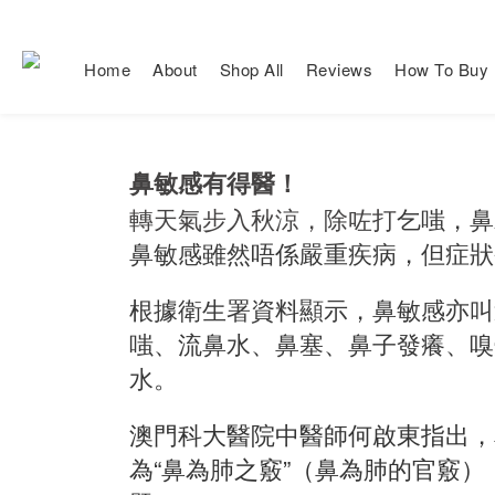
Home
About
Shop All
Reviews
How To Buy
鼻敏感有得醫！
轉天氣步入秋涼，除咗打
乞嗤，鼻
鼻敏感雖然唔係嚴重疾病，但症狀
根據衛生署資料顯示，鼻敏感亦叫
嗤、流鼻水、鼻塞、鼻子發癢、嗅
水。
澳門科大醫院中醫師何啟東指出，
為“鼻為肺之竅”（鼻為肺的官竅