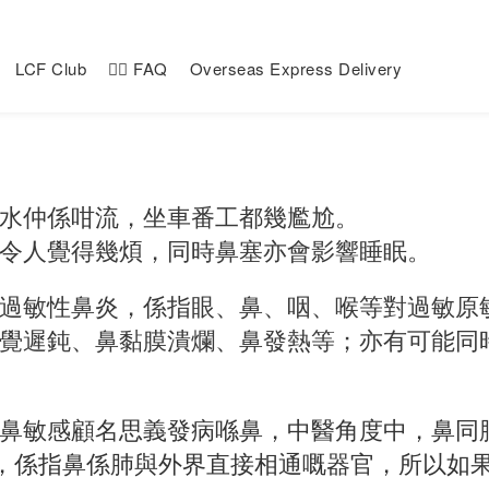
LCF Club
🙋‍♀️ FAQ
Overseas Express Delivery
水仲係咁流，坐車番工都幾尷尬。
令人覺得幾煩，同時鼻塞亦會影響睡眠。
過敏性鼻炎，係指眼、鼻、咽、喉等對過敏原
覺遲鈍、鼻黏膜潰爛、鼻發熱等；亦有可能同
鼻敏感顧名思義發病喺鼻，中醫角度中，鼻同
），係指鼻係肺與外界直接相通嘅器官，所以如