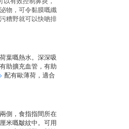
就可以有效控制鼻炎，
泌物，可令黏膜嘅纖
污糟野就可以快啲排
荷葉嘅熱水。深深吸
有助擴充血管，有助
>
配有歐薄荷，適合
兩側，食指指間所在
厘米嘅皺紋中。可用