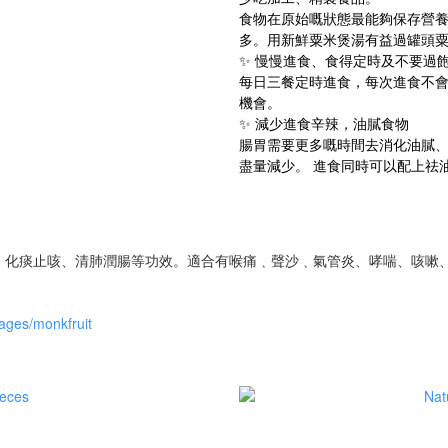
食物在原始嘅狀態最能夠保存營
多。用新鮮粟米煲湯有益過罐頭
✨ 慢慢進食、食得定時及不要過
每日三餐定時進食，每次進食不會
機會。
✨ 減少進食辛辣，油膩食物
腸胃需要更多嘅時間去消化油膩、
盡量減少。 進食同時可以配上祛油
、化痰止咳、清肺潤腸等功效。適合有喉痛﹑聲沙﹑氣管炎、哮喘、咳嗽
ages/monkfruit