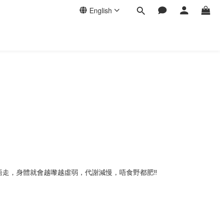
English
走，身體就會越嚟越虛弱，代謝減慢，唔食野都肥‼️