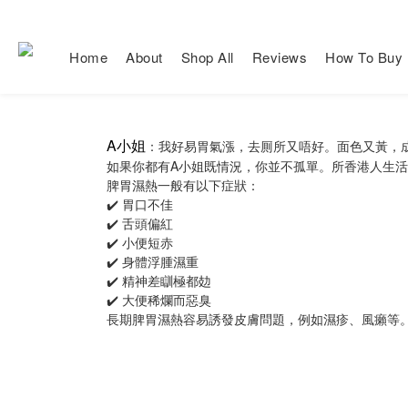
Home
About
Shop All
Reviews
How To Buy
A小姐
：我好易胃氣漲，去厠所又唔好。面色又黃，成日都
如果你都有A小姐既情況，你並不孤單。所香港人生
脾胃濕熱一般有以下症狀：
✔️ 胃口不佳
✔️ 舌頭偏紅
✔️ 小便短赤
✔️ 身體浮腫濕重
✔️ 精神差瞓極都攰
✔️ 大便稀爛而惡臭
長期脾胃濕熱容易誘發皮膚問題，例如濕疹、風癩等。