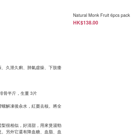
Natural Monk Fruit 6pcs pack
HK$138.00
振、久泄久痢、肺氣虛燥、下肢痿
，排骨半斤，生薑 3片
響螺解凍後汆水，紅棗去核。將全
雪梨很相似，好清甜，用來煲湯勁
況。另外它還有降血糖、血脂、血