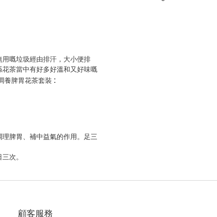
無用嘅垃圾經由排汗，大小便排
係花茶當中有好多好溫和又好味嘅
:
嘅調養脾胃花茶套裝
調理脾胃、補中益氣的作用。足三
日三次。
顧客服務