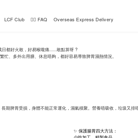
LCF Club
🙋‍♀️ FAQ
Overseas Express Delivery
好火敢，好易喉嚨痛......敢點算呀 ?
活繁忙、多外出用膳、休息唔夠，都好容易導致脾胃濕熱情況。
長期脾胃受損，身體不能正常運化，濕氣積聚。營養唔吸收，垃圾又排唔
✨ 保護腸胃四大方法：
少吃加工、精製食品。