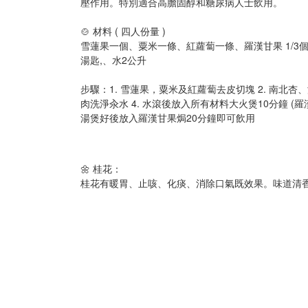
壓作用。特別適合高膽固醇和糖尿病人士飲用。
🍲 材料 ( 四人份量 )
雪蓮果一個、粟米一條、紅蘿蔔一條、羅漢甘果 1/3個
湯匙,、水2公升
步驟：1. 雪蓮果，粟米及紅蘿蔔去皮切塊 2. 南北杏
肉洗淨汆水 4. 水滾後放入所有材料大火煲10分鐘 (羅
湯煲好後放入羅漢甘果焗20分鐘即可飲用
🌼 桂花：
桂花有暖胃、止咳、化痰、消除口氣既效果。味道清