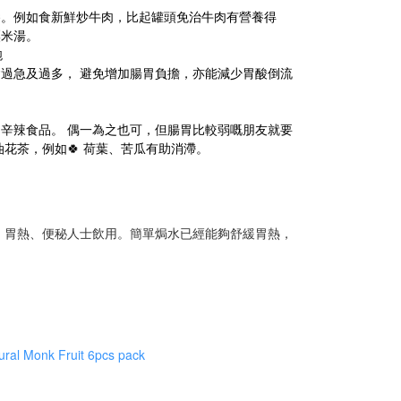
養。例如食新鮮炒牛肉，比起罐頭免治牛肉有營養得
粟米湯。
飽
過急及過多， 避免增加腸胃負擔，亦能減少胃酸倒流
辛辣食品。 偶一為之也可，但腸胃比較弱嘅朋友就要
花茶，例如🍀 荷葉、苦瓜有助消滯。
、胃熱、便秘人士飲用。簡單焗水已經能夠舒緩胃熱，