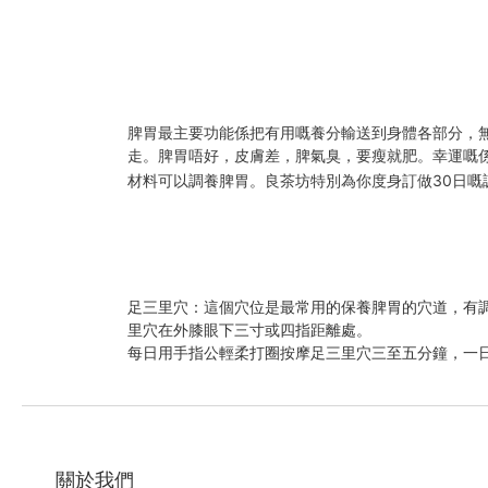
脾胃最主要功能係把有用嘅養分輸送到身體各部分，
走。脾胃唔好，皮膚差，脾氣臭，要瘦就肥。幸運嘅
材料可以調養脾胃。良茶坊特別為你度身訂做30日
足三里穴：這個穴位是最常用的保養脾胃的穴道，有
里穴在外膝眼下三寸或四指距離處。
每日用手指公輕柔打圈按摩足三里穴三至五分鐘，一
關於我們