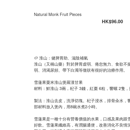
Natural Monk Fruit Pieces
HK$96.00
🥔 淮山：健脾胃助、滋陰補氣
淮山（又稱山藥）對於脾胃虛弱、倦怠無力、食欲不
弱、消渴尿頻、帶下白濁等徵狀有很好的治療作用。
雪蓮果粟米淮山煲羅漢甘果
材料：鮮淮山 3兩，杞子 3錢，紅棗 6粒，響螺 2隻
製法：淮山去皮，洗淨切塊。杞子浸水，排骨汆水，
部材料放入煲內，用8碗水煮2小時。
雪蓮果是一種十分有營養價值的水果，口感及果肉跟
好飲。雪蓮果纖維高，有潤腸通便，改善消化不良情