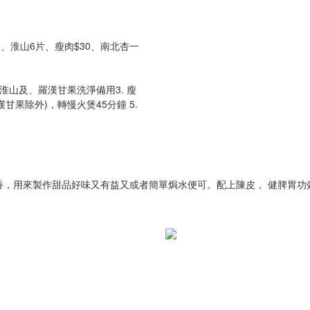
、淮山6片、瘦肉$30、南北杏一
、淮山及、羅漢甘果洗淨備用3. 瘦
漢甘果除外)，轉慢火煲45分鐘 5.
香，用來製作甜品好味又有益又或者簡單焗水便可。配上陳皮， 健脾胃功