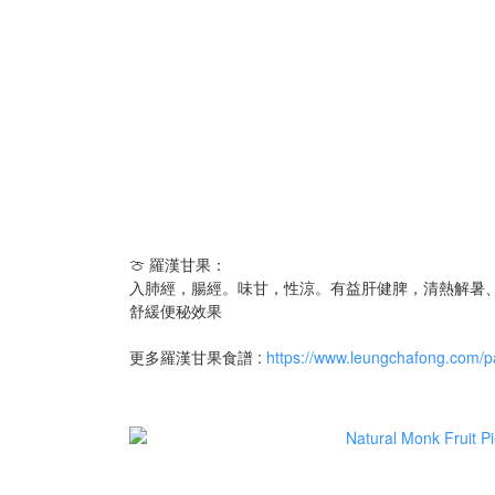
🍈 羅漢甘果：
入肺經，腸經。味甘，性涼。有益肝健脾，清熱解暑
舒緩便秘效果
更多羅漢甘果食譜 :
https://www.leungchafong.com/p