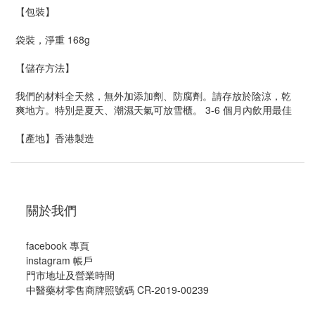
【包裝】
袋裝，淨重 168g
【儲存方法】
我們的材料全天然，無外加添加劑、防腐劑。請存放於陰涼，乾
爽地方。特別是夏天、潮濕天氣可放雪櫃。 3-6 個月內飲用最佳
【產地】香港製造
關於我們
facebook 專頁
instagram 帳戶
門市地址及營業時間
中醫藥材零售商牌照號碼 CR-2019-00239