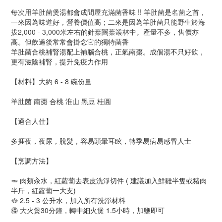
每次用羊肚菌煲湯都會成間屋充滿菌香味 !! 羊肚菌是名菌之首，
一來因為味道好，營養價值高；二來是因為羊肚菌只能野生於海
拔2,000 - 3,000米左右的針葉闊葉叢林中。產量不多，售價亦
高。但飲過後常常會掛念它的獨特菌香
羊肚菌合桃補腎湯配上補腦合桃，正氣南棗。成個湯不只好飲，
更有滋陰補腎，提升免疫力作用
【材料】大約 6 - 8 碗份量
羊肚菌 南棗 合桃 淮山 黑豆 桂圓
【適合人仕】
多捱夜，夜尿，脫髮，容易頭暈耳眩，轉季易病易感冒人士
【烹調方法】
🥕
肉類汆水，紅蘿蔔去表皮洗淨切件 ( 建議加入鮮雞半隻或豬肉
半斤，紅蘿蔔一大支)
🥘 2.5 - 3 公升水，加入所有洗淨材料
🉐 大火煲30分鐘，轉中細火煲 1.5小時，加鹽即可