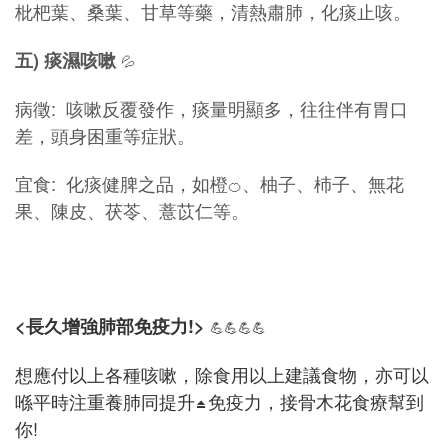
枇杷葉、桑葉、甘草等藥，清熱肅肺，化痰止咳。
五
)
痰濕咳嗽
💦
病徵: 咳嗽反覆發作，痰量明顯多，往往伴有胃口
差，頭身困重等症狀。
宜食: 化痰健脾之品，如橙
、柚子、杮子、無花
🍊
果、陳皮、茯苓、薏苡仁等。
<長久增強肺部免疫力!>
💪💪💪💪
想應付以上各種咳嗽，除食用以上建議食物，亦可以
喺平時注重養肺同提升
免疫力，接骨木花食療幫到
⏏️
你!