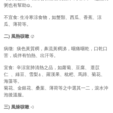
粥也有幫助
。
😋
不宜食: 生冷寒涼食物，如蟹類、西瓜、香蕉、涼
瓜、薄荷等。
二
)
風熱咳嗽
🥵
病徵: 痰色黃質稠，鼻流黃稠涕，咽痛咽乾，口乾口
苦，或伴有怕熱、出汗等。
宜食: 辛涼宣肺清熱之品，如蘿蔔、豆腐、 薏苡
仁 、綠豆、雪梨
、羅漢果、枇杷、馬蹄、菊花、
🍐
海藻等。
菊花、金銀花、桑葉、薄荷等之中選其一二，滾水沖
泡後溫服。
三
)
風燥咳嗽
💨