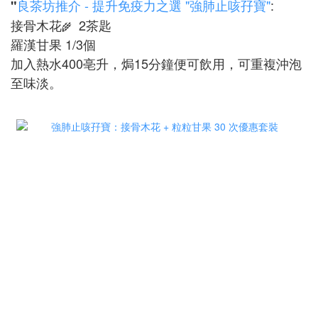
良茶坊推介 - 提升免疫力之選 "強肺止咳孖寶"
:
"
接骨木花
2茶匙
🌾
羅漢甘果 1/3個
加入熱水400亳升，焗15分鐘便可飲用，可重複沖泡
至味淡。