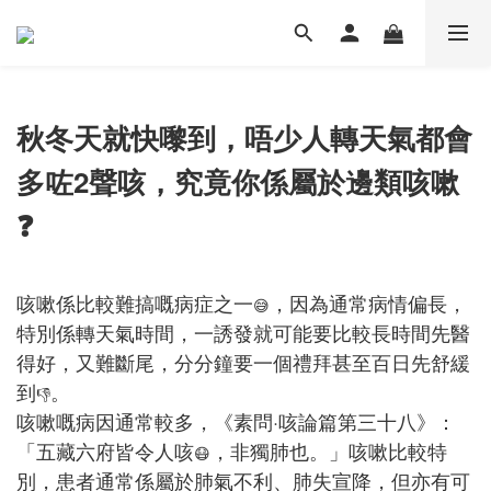
秋冬天就快嚟到，唔少人轉天氣都會
多咗2聲咳，究竟你係屬於邊類咳嗽
❓
咳嗽係比較難搞嘅病症之一
，因為通常病情偏長，
😅
特別係轉天氣時間，一誘發就可能要比較長時間先醫
得好，又難斷尾，分分鐘要一個禮拜甚至百日先舒緩
到
。
👎
咳嗽嘅病因通常較多，《素問·咳論篇第三十八》：
「五藏六府皆令人咳
，非獨肺也。」咳嗽比較特
😷
別，患者通常係屬於肺氣不利、肺失宣降，但亦有可