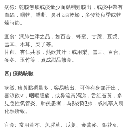
病徵: 乾咳無痰或痰量少而黏稠難咳出，或痰中帶有
血絲，咽乾、聲嘶、鼻孔
乾燥，多發於秋季或乾
👃🏻
燥時節。
宜食: 潤肺生津之品，如百合、蜂蜜、甘蔗、豆漿、
雪耳、木耳、梨子等。
甘蔗、杏仁共煮，熱飲其汁；或用梨、雪耳、百合、
麥冬、玉竹等，煮成甜品熱食。
四
)
痰熱
咳嗽
病徵: 痰黃黏稠量多，容易咳出。可伴有身熱汗出，
喜涼飲
，咽喉腫痛，或鼻流黃濁涕，舌紅苔黃，多
🍹
見急性氣管炎、肺炎患者，為熱邪犯肺，或風寒入裏
化熱所致。
宜食: 常用黃芩、魚腥草、瓜蔞、金蕎麥、銀花
、
🌼