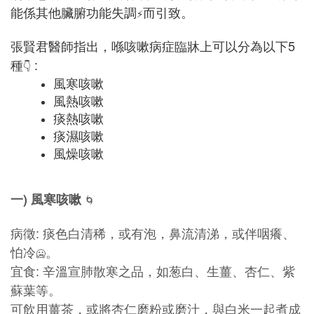
能係其他臟腑功能失調
而引致。
⚡️
張賢君醫師指出，喺咳嗽病症臨牀上可以分為以下5
種
:
👇
風寒咳嗽
風熱咳嗽
痰熱咳嗽
痰濕咳嗽
風燥咳嗽
一
)
風寒咳嗽
🌀
病徵: 痰色白清稀，或有泡，鼻流清涕，或伴咽癢、
怕冷
。
🥶
宜食: 辛溫宣肺散寒之品，如葱白、生薑、杏仁、紫
蘇葉等。
可飲用薑茶，或將杏仁磨粉或磨汁，與白米一起煮成