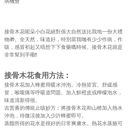
病機會
接骨木花呢朵小白花絕對係大自然送比我地一份大禮
物🎁。全天然，味道好，特別當我哋有少少作病，作
咳，感冒初起又唔想下下食藥嘅時候。接骨木花就是
非常幫到手嘞❗
接骨木花食用方法︰
接骨木花加入蜂蜜用暖水沖泡。冷熱皆宜。舒緩感
冒，喉嚨痛等呼吸道問題。加入鮮橙皮或檸檬泡水，
味道清新得很。
吉普賽的傳統止咳妙方︰將接骨木花和山楂加入熱水
沖泡，待微涼後加入少許蜂蜜即可。
蒸餾所得的花水是很好的日常爽膚水。熱花水蒸臉可