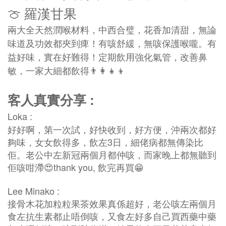
🍈 羅漢甘果
兩大全天然潤喉材料，中西合璧，花香加清甜，無論
味道及功效都夾到痺！有咳舒緩，無咳保護喉嚨。有
益好味，實在好難得！定期飲用強化氣管，改善鼻
敏，一家大細都飲得👨‍👩‍👧‍👦
客人真實分享 :
Loka :
好好啊，第一次試，好快收到，好方便，沖兩次都好
夠味，女女飲得多，飲左3日，細佬病都無傳染比
佢。老公中左新冠兩個月都仲咳，而家晚上都無聽到
佢咳咁滯😍thank you, 飲完再買😁
Lee Minako :
接骨木花加粒粒果茶效果真係超好，老公咳左兩個月
食左抗生素都止唔倒咳，又食左好多自己買西藥中藥