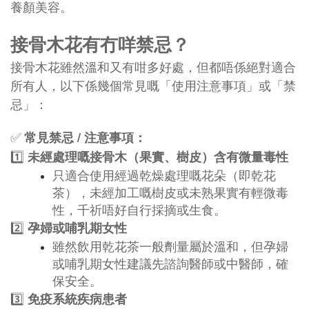
養顏美容。
接骨木花有冇咩禁忌？
接骨木花雖然溫和又有咁多好處，但都唔係絕對適合
所有人，以下係幾個常見嘅「使用注意事項」或「禁
忌」：
✅
常見禁忌 / 注意事項：
1️⃣
未經處理嘅接骨木（果實、樹皮）含有微量毒性
只適合使用經過乾燥處理嘅花朵（即乾花
茶），未經加工嘅樹皮或未熟果實有輕微毒
性，千祈唔好自行採摘或生食。
2️⃣
孕婦或哺乳期女性
雖然飲用乾花茶一般劑量屬於溫和，但孕婦
或哺乳期女性建議先諮詢醫師或中醫師，確
保安全。
3️⃣
免疫系統疾病患者