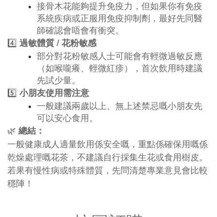
接骨木花能夠提升免疫力，但如果你有免疫
系統疾病或正服用免疫抑制劑，最好先同醫
師確認會唔會有衝突。
4️⃣
過敏體質 / 花粉敏感
部分對花粉敏感人士可能會有輕微過敏反應
（如喉嚨癢、輕微紅疹），首次飲用時建議
先試少量。
5️⃣
小朋友使用需注意
一般建議兩歲以上、無上述禁忌嘅小朋友先
可以安心食用。
🌿
總結：
一般健康成人適量飲用係安全嘅，重點係確保用嘅係
乾燥處理嘅花茶，不建議自行採集生花或食用樹皮。
若果有慢性病或特殊體質，先問清楚專業意見會比較
穩陣！