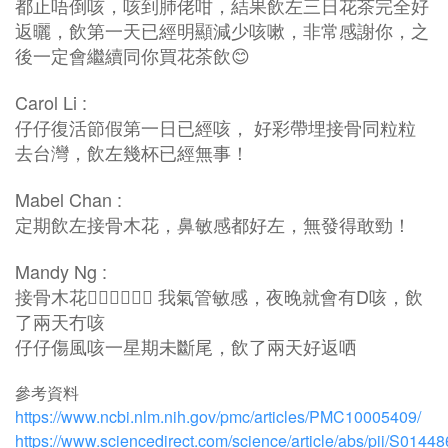
都止唔倒咳，咳到肺佬咁，結果飲左三日花茶完全好
返曬，飲第一天已經明顯減少咳嗽，非常感謝你，之
後一定會繼續同你買花茶飲😊
Carol Li :
仔仔復活節假第一日已經咳， 好彩帶埋接骨同粒粒
去台灣，飲左幾杯已經無事！
Mabel Chan :
定期飲左接骨木花，鼻敏感都好左，無發得敢勁！
Mandy Ng :
接骨木花👍🏻👍🏻👍🏻 我氣管敏感，夜晚就會有D咳，飲
了兩天冇咳
仔仔傷風咳一星期未斷尾，飲了兩天好返哂
參考資料
https://www.ncbi.nlm.nih.gov/pmc/articles/PMC10005409/
https://www.sciencedirect.com/science/article/abs/pii/S014