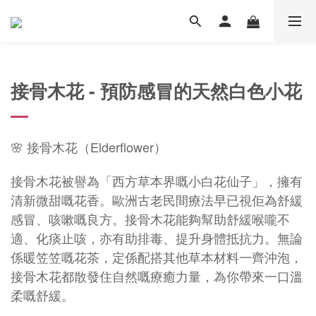
接骨木花 - 預防感冒的天然白色小花
🌸 接骨木花（Elderflower）
接骨木花被譽為「西方草本界嘅小白花仙子」，擁有
清新微甜嘅花香。歐洲古老民間療法早已視佢為舒緩
感冒、咳嗽嘅良方。接骨木花能夠幫助舒緩喉嚨不
適、化痰止咳，亦有助排毒、提升身體抵抗力。無論
係暖笠笠嘅花茶，定係配搭其他草本材料一齊沖泡，
接骨木花都散發住自然嘅療癒力量，為你帶來一口溫
柔嘅舒緩。