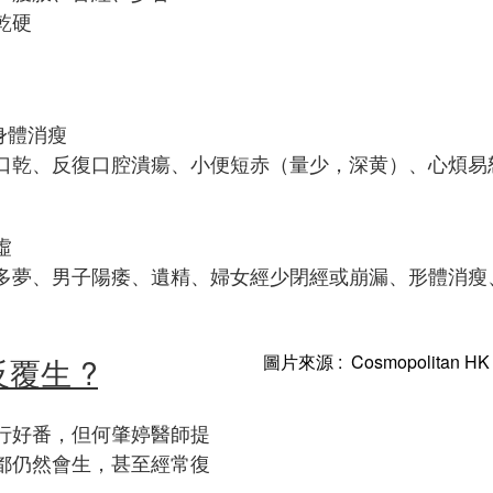
乾硬
身體消瘦
口乾、反復口腔潰瘍、小便短赤（量少，深黄）、心煩易
虛
多夢、男子陽痿、遺精、婦女經少閉經或崩漏、形體消瘦
圖片來源 : Cosmopolitan HK
覆生 ?
行好番，但何肇婷醫師提
都仍然會生，甚至經常復