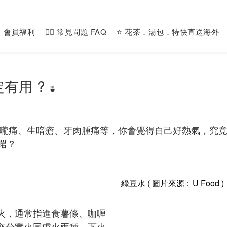
會員福利
🙋‍♀️ 常見問題 FAQ
⭐️ 花茶．湯包．特快直送海外
有用 ?
🍵
嚨痛、生暗瘡、牙肉腫痛等，你會覺得自己好熱氣，究竟
 ?
綠豆水 ( 圖片來源 : U Food )
火，通常指進食薯條、咖喱
亦分實火同虛火兩種，下火