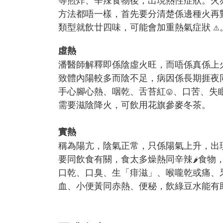
方法都唔一樣，首先要分清楚係邊種火再
類型就飲廿四味，可能會加重熱氣症狀
⚠️
虛熱
潘醫師解釋即係陰虛火旺，而唔係真係上
致體內陽較多而陰不足，病因係長期捱夜
手心腳心熱、咽乾、舌苔紅
、口苦、失
😛
需要滋陰降火，可飲用花旗參麥冬茶。
實熱
稱為陽亢，陰氣正常，只係陽氣上升，出
要同飲食有關，食太多燥熱同辛辣
食物
🌶
口乾、口臭、生「痱滋」、喉嚨乾或痛、
血、小便黃同赤熱、便秘，飲綠豆水能有