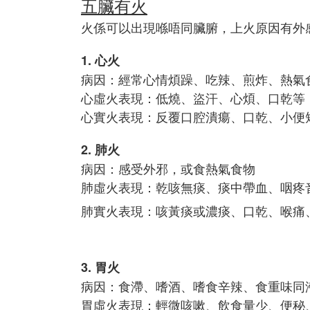
五臟有火
火係可以出現喺唔同臟腑，上火原因有外
1. 心火
病因：經常心情煩躁、吃辣、煎炸、熱氣
心虛火表現：低燒、盜汗、心煩、口乾等
心實火表現：反覆口腔潰瘍、口乾、小便
2. 肺火
病因：感受外邪，或食熱氣食物
肺虛火表現：乾咳無痰、痰中帶血、咽疼
肺實火表現：咳黃痰或濃痰、口乾、喉痛
3. 胃火
病因：食滯、嗜酒、嗜食辛辣、食重味同
胃虛火表現：輕微咳嗽、飲食量少、便秘