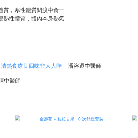
體質，寒性體質間渡中食一
屬熱性體質，體內本身熱氣
 清熱食療廿四味非人人啱
潘咨遐中醫師
清中醫師