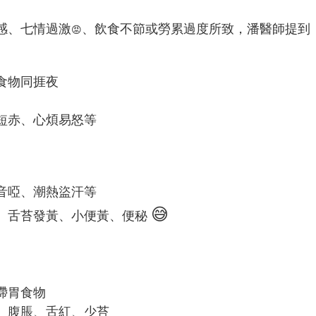
感、七情過激
、飲食不節或勞累過度所致，潘醫師提到
😡
食物同捱夜
短赤、心煩易怒等
音啞、潮熱盜汗等
😅
、舌苔發黃、小便黃、便秘
滯胃食物
、腹脹、舌紅、少苔