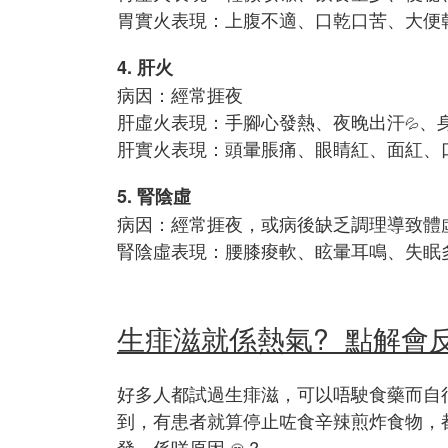
胃實火表現：上腹不適、口乾口苦、大便
4. 肝火
病因：經常捱夜
肝虛火表現：手腳心發熱、夜晚出汗
、
💦
肝實火表現：頭暈脹痛、眼睛紅、面紅、
5. 腎陰虛
病因：經常捱夜，或病後缺乏調理導致體
腎陰虛表現：腰膝痠軟、眩暈耳鳴、失眠
生痱滋就係熱氣? 點解會反
好多人都試過生痱滋，可以唔駛食藥而自
到，有患者就算停止咗食辛辣煎炸食物，
發，係咩原因
?