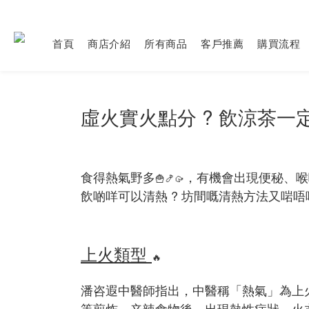
首頁
商店介紹
所有商品
客戶推薦
購買流程
虛火實火點分 ?
飲涼茶一定
食得熱氣野多
，有機會出現便秘、喉
🍟🍤🥠
飲啲咩可以清熱 ? 坊間嘅清熱方法又啱唔啱
上火類型
🔥
潘咨遐中醫師指出，中醫稱「熱氣」為上
等煎炸、辛辣食物後，出現熱性症狀。火