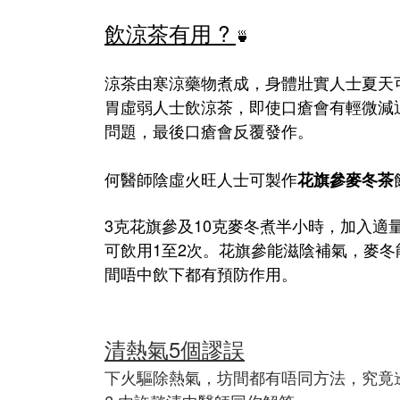
飲涼茶有用 ?
🍵
涼茶由寒涼藥物煮成，身體壯實人士夏天
胃虛弱人士飲涼茶，即使口瘡會有輕微減
問題，最後口瘡會反覆發作。
何醫師陰虛火旺人士可製作
花旗參麥冬茶
3克花旗參及10克麥冬煮半小時，加入適
可飲用1至2次。
花旗參
能滋陰補氣，麥冬
間唔中飲下都有預防作用。
清熱氣5個謬誤
下火驅除熱氣，坊間都有唔同方法，究竟