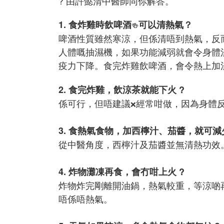
? 由許懿清中醫師同你解答。
1. 食炸雞時飲啤酒
可以清熱氣？
🍻
啤酒性質雖然寒涼，但係清唔到熱氣，反
人體嘅抽濕機，如果功能減弱就會令身體
疫力下降。食完炸雞飲啤酒，會令熱上加
2. 食完炸雞，飲涼茶就能下火 ?
係可行，但唔建議
經常咁做，因為身體
❌
3. 食熱氣食物，加西檸汁、茄醬，就可減
從中醫角度，西檸汁及茄醬並無清熱功效
4. 炸物灘凍再食，會冇咁上火 ?
炸物炸完剛離開油鍋，熱氣較重，等涼啲
唔係唔熱氣。