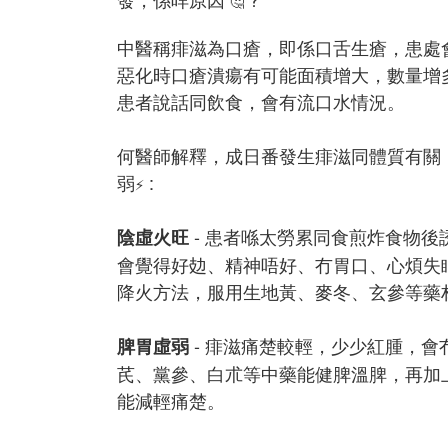
🤔
中醫稱痱滋為口瘡，即係口舌生瘡，患處
惡化時口瘡潰瘍有可能面積增大，數量增
患者說話同飲食，會有流口水情況。
何醫師解釋，成日番發生痱滋同體質有關
弱
:
⚡️
- 患者喺太勞累同食煎炸食物後
陰虛火旺
會覺得好攰、精神唔好、冇胃口、心煩失
降火方法，服用生地黃、麥冬、玄參等藥
- 痱滋痛楚較輕，少少紅腫，會
脾胃虛弱
芪、黨參、白朮等中藥能健脾溫脾，再加
能減輕痛楚。