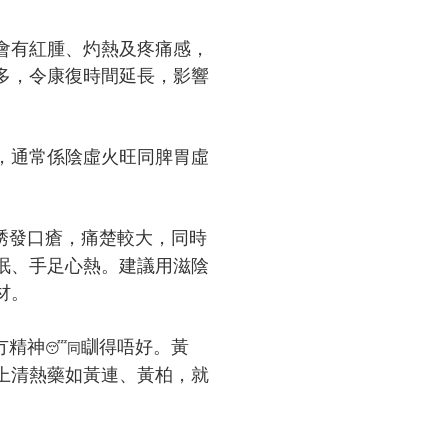
會有紅腫、灼熱及疼痛感，
多，令康復時間延長，影響
，通常係陰虛火旺同脾胃虛
誘發口瘡，痛楚較大，同時
眠、手足心熱。建議用滋陰
材。
冇精神
瞓得唔好。黃
😴同
上清熱藥如黃連、黃柏，就