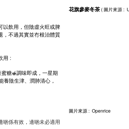
花旗參麥冬茶
( 圖片來源 : U 
可以飲用，但陰虛火旺或脾
退，不過其實並冇根治體質
飲用 :
量蜜糖
調味即成，一星期
🍯
能養陰生津、潤肺清心，
圖片來源 : Openrice
邊啲係有效，邊啲未必適用