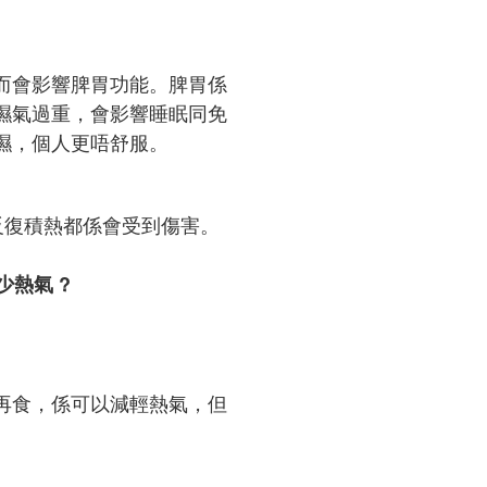
而會影響脾胃功能。脾胃係
濕氣過重，會影響睡眠同免
濕，個人更唔舒服。
反復積熱都係會受到傷害。
少熱氣 ?
。
再食，係可以減輕熱氣，但