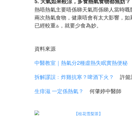
5. 天氣如果較涼，多食熱氣食物都無妨？
熱唔熱氣主要唔係睇天氣而係睇人當時嘅
兩次熱氣食物，健康唔會有太大影響，如
已經較重
，就要少食為妙。
♨️
資料來源
中醫教室｜熱氣分2種虛熱失眠實熱便秘
拆解謬誤﹕炸雞抗寒？啤酒下火？
許懿
生痱滋 一定係熱氣？
何肇婷中醫師