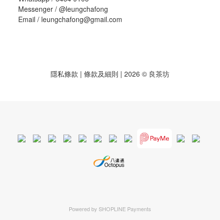
Messenger /
@leungchafong
Email / leungchafong@gmail.com
隱私條款
|
條款及細則
| 2026 © 良茶坊
Powered by
SHOPLINE Payments