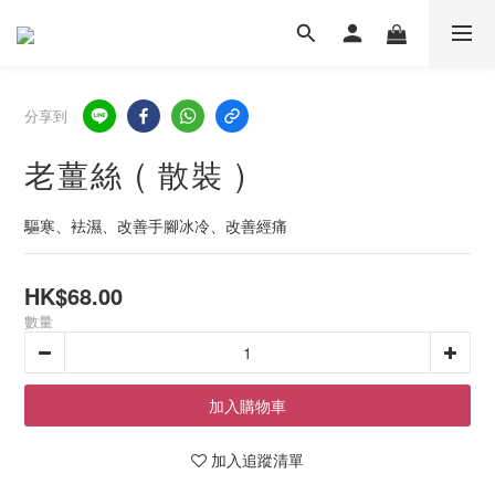
分享到
老薑絲 ( 散裝 )
驅寒、袪濕、改善手腳冰冷、改善經痛
HK$68.00
數量
加入購物車
加入追蹤清單