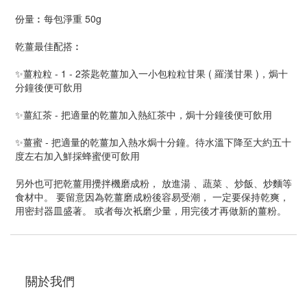
份量︰每包淨重 50g
乾薑最佳配搭︰
✨薑粒粒 - 1 - 2茶匙乾薑加入一小包粒粒甘果 ( 羅漢甘果 )，焗十
分鐘後便可飲用
✨薑紅茶 - 把適量的乾薑加入熱紅茶中，焗十分鐘後便可飲用
✨薑蜜 - 把適量的乾薑加入熱水焗十分鐘。待水溫下降至大約五十
度左右加入鮮採蜂蜜便可飲用
另外也可把乾薑用攪拌機磨成粉， 放進湯 、蔬菜 、炒飯、炒麵等
食材中。 要留意因為乾薑磨成粉後容易受潮， 一定要保持乾爽，
用密封器皿盛著。 或者每次衹磨少量，用完後才再做新的薑粉。
關於我們