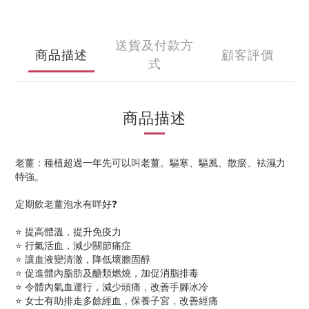
送貨及付款方
商品描述
顧客評價
式
商品描述
老薑：種植超過一年先可以叫老薑。驅寒、驅風、散瘀、袪濕力
特強。
定期飲老薑泡水有咩好❓
⭐ 提高體溫，提升免疫力
⭐ 行氣活血，減少關節痛症
⭐ 讓血液變清澈，降低壞膽固醇
⭐ 促進體內脂肪及醣類燃燒，加促消脂排毒
⭐ 令體內氣血運行，減少頭痛，改善手腳冰冷
⭐ 女士有助排走多餘經血，保養子宮，改善經痛