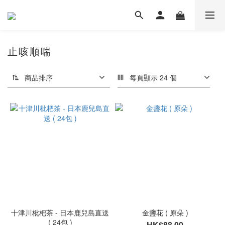
止咳順喘
商品排序
每頁顯示 24 個
十津川枇杷茶 - 日本鹿兒島直送
金盞花 ( 原朵 )
( 24包 )
HK$88.00