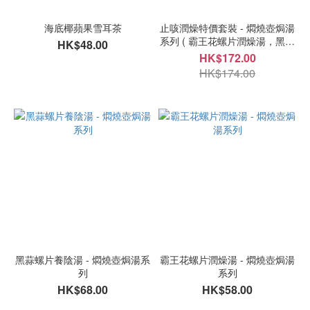
海底椰蘋果雪耳茶
止咳潤燥特價套裝 - 燜燒壺焗湯
系列 ( 霸王花螺片潤燥湯，黑蒜
HK$48.00
螺片養陰湯，無花果川貝止咳
HK$172.00
湯)
HK$174.00
黑蒜螺片養陰湯 - 燜燒壺焗湯系
霸王花螺片潤燥湯 - 燜燒壺焗湯
列
系列
HK$68.00
HK$58.00