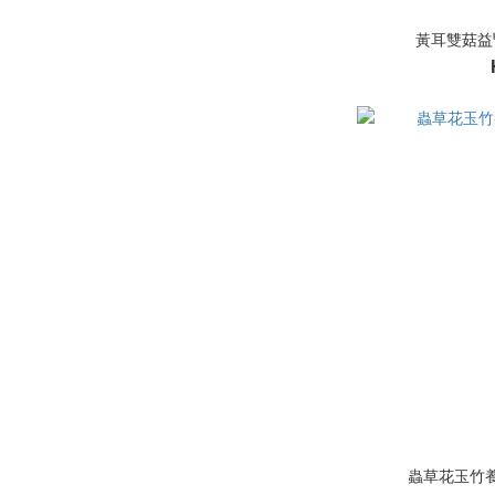
黃耳雙菇益
蟲草花玉竹養