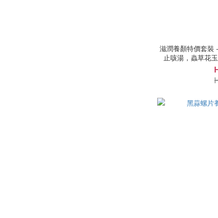
滋潤養顏特價套裝 - 燜燒壺焗湯系列 ( 無花果川貝
止咳湯，蟲草花玉