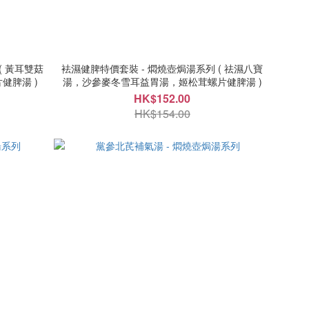
袪濕健脾特價套裝 - 燜燒壺焗湯系列 ( 祛濕八寶
健脾湯 )
湯，沙參麥冬雪耳益胃湯，姬松茸螺片健脾湯 )
HK$152.00
HK$154.00