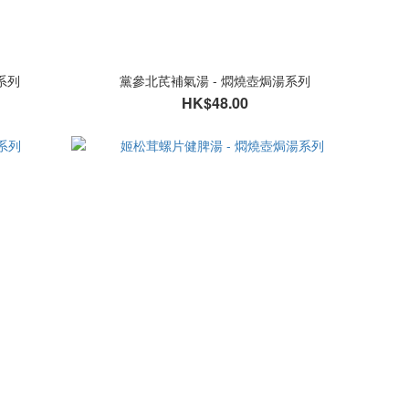
系列
黨參北芪補氣湯 - 燜燒壺焗湯系列
HK$48.00