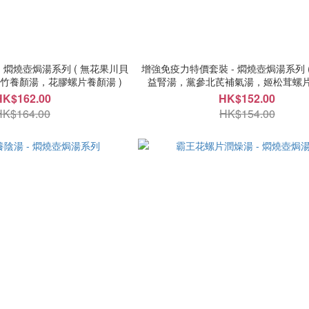
增強免疫力特價套裝 - 燜燒壺焗湯系列 ( 黃耳雙菇
竹養顏湯，花膠螺片養顏湯 )
益腎湯，黨參北芪補氣湯，姬松茸螺片
HK$162.00
HK$152.00
HK$164.00
HK$154.00