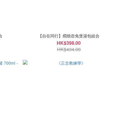
合
【自在同行】燜燒壺免煲湯包組合
HK$398.00
HK$434.00