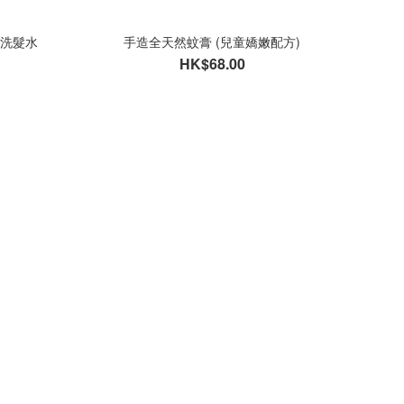
精華洗髮水
手造全天然蚊膏 (兒童嬌嫩配方)
HK$68.00