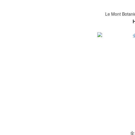
Le Mont Bo
全